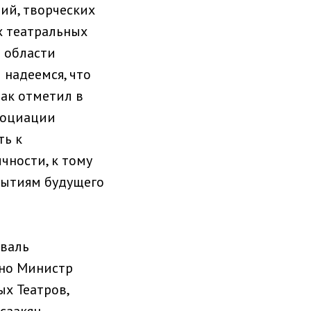
ий, творческих
х театральных
й области
 надеемся, что
Как отметил в
социации
ть к
чности, к тому
рытиям будущего
иваль
чно Министр
х Театров,