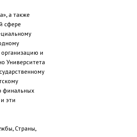
», а также
й сфере
пециальному
одному
а организацию и
но Университета
осударственному
тскому
ию финальных
ли эти
ужбы, Страны,