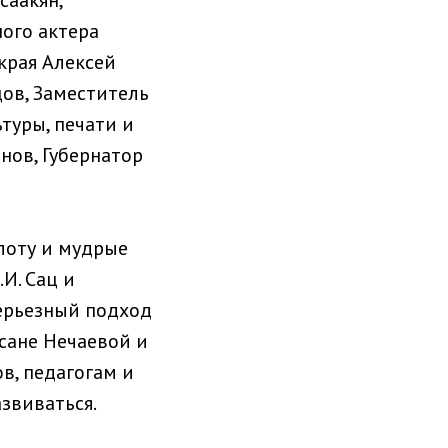
саакян,
ого актера
края Алексей
ов, Заместитель
туры, печати и
нов, Губернатор
лоту и мудрые
И. Сац и
серьезный подход
ксане Нечаевой и
в, педагогам и
звиваться.