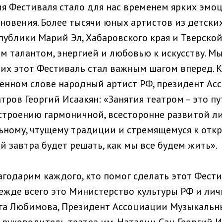
я Фестиваля стало для нас временем ярких эмоц
новения. Более тысячи юных артистов из детски
публики Марий Эл, Хабаровского края и Тверско
м талантом, энергией и любовью к искусству. Мы
них этот Фестиваль стал важным шагом вперед. 
енном слове народный артист РФ, президент Ас
ров Георгий Исаакян: «Занятия театром – это пу
троению гармоничной, всесторонне развитой ли
ьному, чтущему традиции и стремящемуся к отк
й завтра будет решать, как мы все будем жить».
агодарим каждого, кто помог сделать этот Фест
ежде всего это Министерство культуры РФ и ли
га Любимова, Президент Ассоциации Музыкальны