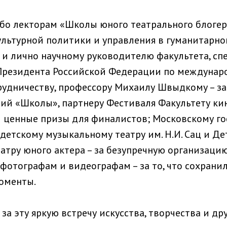
бо лекторам «Школы юного театрального блогера
льтурной политики и управления в гуманитарно
У и лично научному руководителю факультета, с
Президента Российской Федерации по междунар
рудничеству, профессору Михаилу Швыдкому – з
ий «Школы», партнеру Фестиваля Факультету ки
 и ценные призы для финалистов; Московскому г
детскому музыкальному театру им. Н.И. Сац и Де
атру юного актера – за безупречную организац
 фотографам и видеографам – за то, что сохрани
оменты.
за эту яркую встречу искусства, творчества и др