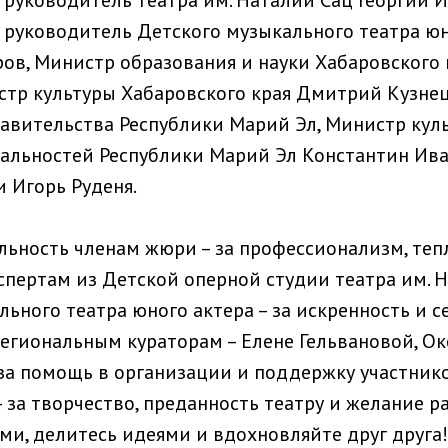
руководитель театра им. Наталии Сац Георгий И
руководитель Детского музыкального театра юн
ов, Министр образования и науки Хабаровского 
тр культуры Хабаровского края Дмитрий Кузнец
авительства Республики Марий Эл, Министр куль
альностей Республики Марий Эл Константин Ива
и Игорь Руденя.
льность членам жюри – за профессионализм, теп
пертам из Детской оперной студии театра им. Н.
льного театра юного актера – за искренность и 
 региональным кураторам – Елене Гельвановой, О
 за помощь в организации и поддержку участнико
за творчество, преданность театру и желание ра
ми, делитесь идеями и вдохновляйте друг друга!